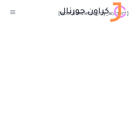
لتجاوز
كراون جورنال
لى
[woocommerce_my_account]
لمحتوى