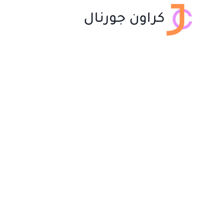
لتجاوز
كراون جورنال
لى
لمحتوى