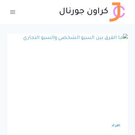
لتجاوز
كراون جورنال
لى
لمحتوى
افراد