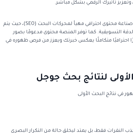
تعزيز تأثيرك الرقمي بشكل مباشر.
يأتي دور موقع كروان جورنال كمنصة متخصصة في صناعة محتوى احترافي مهيأ لمحركات البحث (SEO)، حيث يتم
الدقة التسويقية. كما توفر المنصة محتوى مدعومًا بصور
 احترافيًا متكاملًا يعكس خبرتك ويعزز من فرص ظهوره في
لأولى لنتائج بحث جوجل
ذب النقرات فقط، بل يمتد ليخلق حالة من التكرار البصري