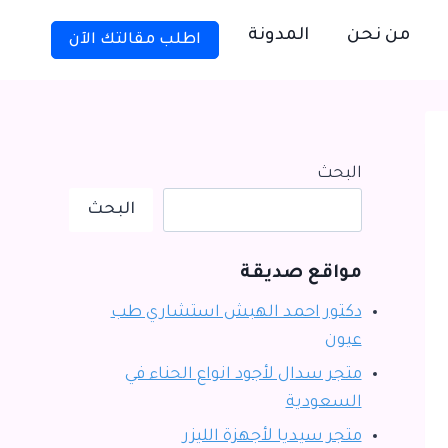
من نحن
المدونة
اطلب مقالتك الآن
البحث
البحث
مواقع صديقة
دكتور احمد الهبش استشاري طب
عيون
متجر سدال لأجود انواع الحناء في
السعودية
متجر سيديا لأجهزة الليزر