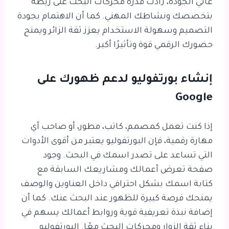
عالي الجودة، زادت قدرة محركات البحث على ربطه
بتخصصك ونشاطك المهني. كما أن الاهتمام بجودة
التصميم وسهولة الاستخدام يعزز ثقة الزائر ويمنح
حضورك الرقمي قوة وتأثيرًا أكبر.
إنشاء بورتفوليو لدعم ظهورك على
Google
إذا كنت تعمل كمصمم، كاتب، مطور، أو صاحب أي
مهارة رقمية، فإن البورتفوليو يعتبر من أقوى الأدوات
التي تساعد على تصدر اسمك في البحث. وجود
صفحة تعرض أعمالك ومشاريعك السابقة مع
كتابة اسمك بشكل احترافي داخل العناوين والوصف
يمنحك فرصة كبيرة للظهور عند البحث عنك. كما أن
إضافة نبذة تعريفية قوية وروابط أعمالك يسهم في
بناء ثقة الزوار ومحركات البحث معًا. البورتفوليو