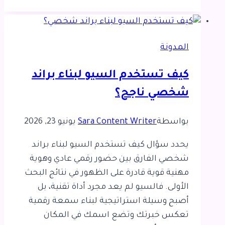
تمنع
ظهور
اسمك
المدونة
في
محركات
كيف تستخدم السيو لبناء براند
البحث
شخصي ناجح؟
بواسطة
Sara Content Writer
يونيو 23, 2026
يحدد سؤال كيف تستخدم السيو لبناء براند
شخصي الفارق بين حضور رقمي عادي وهوية
مهنية قوية قادرة على الظهور في نتائج البحث
الأولى. فالسيو لم يعد مجرد أداة تقنية، بل
أصبح وسيلة استراتيجية لبناء سمعة رقمية
تعكس خبرتك وتضع اسمك في المكان