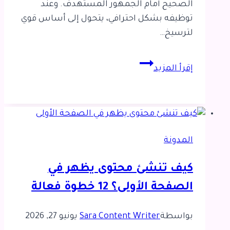
الصحيح أمام الجمهور المستهدف. وعند
توظيفه بشكل احترافي، يتحول إلى أساس قوي
لترسيخ…
كيف
إقرأ المزيد
تستخدم
السيو
لبناء
براند
شخصي
المدونة
ناجح؟
كيف تنشئ محتوى يظهر في
الصفحة الأولى؟ 12 خطوة فعالة
بواسطة
Sara Content Writer
يونيو 27, 2026