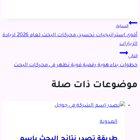
تصفّح
السابق
أقوى استراتيجيات تحسين محركات البحث لعام 2026 لزيادة
المقالات
الزيارات
التالي
خطوات بناء هوية رقمية قوية تظهر في محركات البحث
موضوعات ذات صلة
المدونة
طريقة تصدر نتائج البحث باسم