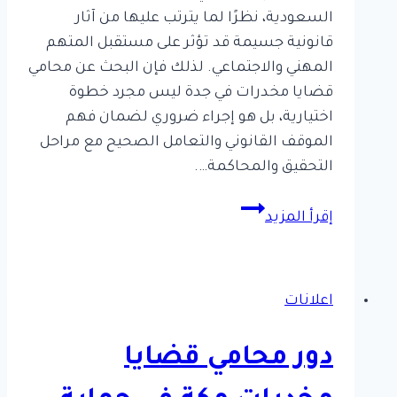
السعودية، نظرًا لما يترتب عليها من آثار
قانونية جسيمة قد تؤثر على مستقبل المتهم
المهني والاجتماعي. لذلك فإن البحث عن محامي
قضايا مخدرات في جدة ليس مجرد خطوة
اختيارية، بل هو إجراء ضروري لضمان فهم
الموقف القانوني والتعامل الصحيح مع مراحل
التحقيق والمحاكمة….
دليل
إقرأ المزيد
محامي
قضايا
مخدرات
اعلانات
في
جدة
دور محامي قضايا
وفق
النظام