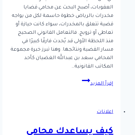
العقوبات، أصبح البحث عن محامي قضايا
مخدرات بالرياض خطوة حاسمة لكل من يواجه
قضية تتعلق بالمخدرات، سواء كانت حيازة أو
تعاطي أو ترويج. فالتعامل القانوني الصحيح
منذ اللحظة الأولى قد يُحدث فارقًا كبيرًا في
مسار القضية ونتائجها. وهنا تبرز خبرة مجموعة
المحامي سعد بن عبدالله الغضيان كأحد
المكاتب القانونية…
أهمية
إقرأ المزيد
الاستعانة
بمحامي
قضايا
اعلانات
مخدرات
بالرياض
كيف يساعدك محامي
2026