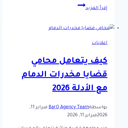
كيف
إقرأ المزيد
يساعدك
محامي
قضايا
مخدرات
اعلانات
تبوك
في
كيف يتعامل محامي
حماية
حقوقك
قضايا مخدرات الدمام
مع الأدلة 2026
بواسطة
BarQ Agency Team
فبراير 11,
2026
فبراير 11, 2026