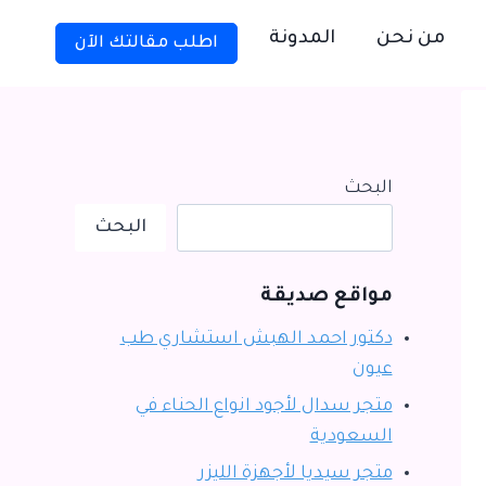
من نحن
المدونة
اطلب مقالتك الآن
البحث
البحث
مواقع صديقة
دكتور احمد الهبش استشاري طب
عيون
متجر سدال لأجود انواع الحناء في
السعودية
متجر سيديا لأجهزة الليزر