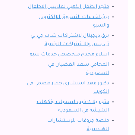
متجر الطفل الذهبي لملابس الاطفال
برق لخدمات التسويق الإلكتروني
والسيو
برق ديجيتال لاشتراكات شات جي بي
تي بلس والاشتراكات الرقمية
اسلام مجدي متخصص خدمات سيو
المحامي سعد الغضيان في
السعودية
دكتور فهد استشاري جهاز هضمي في
الكويت
متجر بلاك فيب لسحبات ونكهات
الشيشة في السعودية
منصة جروفات للإستشارات
الهندسية